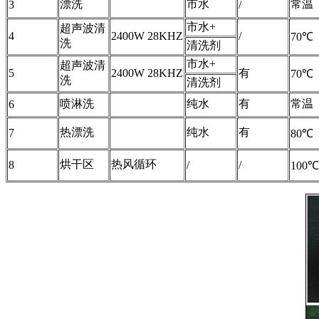
漂洗
市水
常温
3
/
市水+
超声波清
4
2400W 28KHZ
/
70℃
洗
清洗剂
市水+
超声波清
5
2400W 28KHZ
有
70℃
洗
清洗剂
喷淋洗
纯水
有
常温
6
热漂洗
纯水
有
7
80℃
烘干区
热风循环
8
/
/
100℃