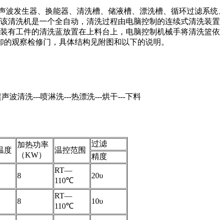
声波发生器、换能器、清洗槽、储液槽、漂洗槽、循环过滤系统
 该清洗机是一个全自动，清洗过程由电脑控制的连续式清洗装置
将装有工件的清洗蓝放置在上料台上，电脑控制机械手将清洗篮
卸的观察检修门，具体结构见附图和以下的说明。
声波清洗---喷淋洗---热漂洗---烘干---下料
过滤
加热功率
温度
温控范围
（KW）
精度
RT—
8
20υ
110℃
RT—
8
10υ
110℃