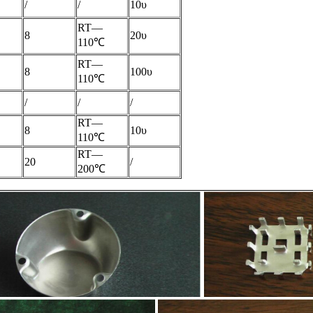
/
/
10υ
RT—
8
20υ
110℃
RT—
8
100υ
110℃
/
/
/
RT—
8
10υ
110℃
RT—
20
/
200℃