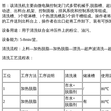
答：该清洗机主要由微电脑控制龙门式多臂机械手,脱脂槽、超
动进、出料台,机架、控制面板，排风系统和控制系统等组成。
清洗槽、3个喷淋槽、1个热漂洗槽及5个烘干槽组成。操作者
的工件送到出料台上，操作者在出口处将工件卸下。装有可拆
设备用途：用于清洗钛合金冲压件上的粉尘、油污。
设备能力: 5-8min/篮。
清洗流程：上料---加热脱脂---加热脱脂---漂洗---超声波清洗---超
清洗工艺流程表：
工位
工序方法
工序说明
清洗液
储液槽
使用
市水+
1
加热脱脂
/
80℃
脱脂剂
市水+
2
加热脱脂
有
80℃
脱脂剂