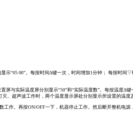
显示“05 00”。每按时间Δ键一次，时间增加1分钟； 每按时
屏与实际温度屏分别显示“50”和“实际温度数”。每按温度Δ键一
灯灭。超声波工作时，两个温度显示屏处分别显示所设置的温度及
定参数工作。再按ON/OFF一下，机器停止工作。然后断开整机